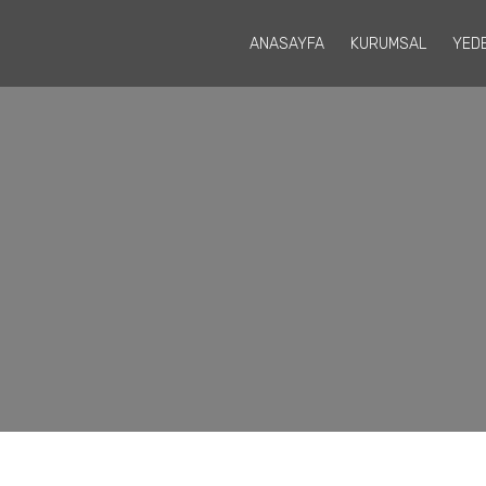
ANASAYFA
KURUMSAL
YED