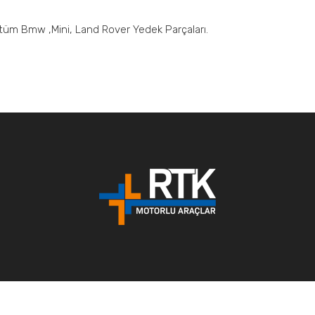
r tüm Bmw ,Mini, Land Rover Yedek Parçaları.